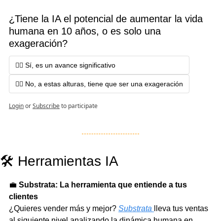
¿Tiene la IA el potencial de aumentar la vida 
humana en 10 años, o es solo una 
exageración?
🙂‍↕️ Sí, es un avance significativo
🙂‍↔️ No, a estas alturas, tiene que ser una exageración
Login
or
Subscribe
to participate
🛠️ Herramientas IA
💼
Substrata: La herramienta que entiende a tus 
clientes
¿Quieres vender más y mejor? 
Substrata
lleva tus ventas 
al siguiente nivel analizando la dinámica humana en 