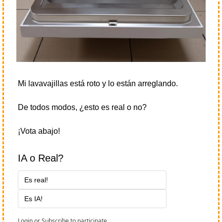
Mi lavavajillas está roto y lo están arreglando.
De todos modos, ¿esto es real o no?
¡Vota abajo!
IA o Real?
Es real!
Es IA!
Login
or
Subscribe
to participate