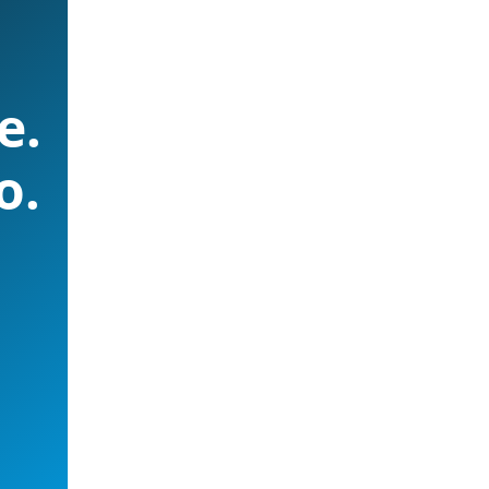
e.
o.