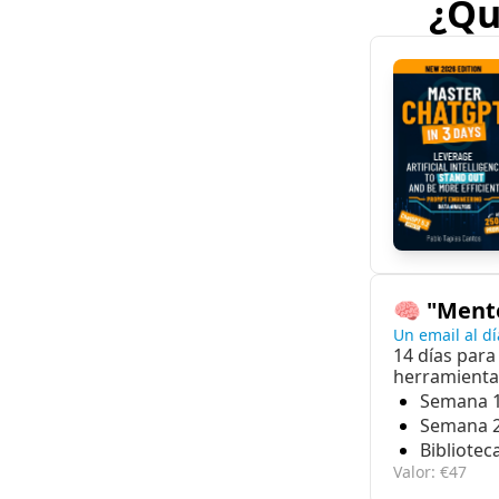
¿Qu
🧠 "Mente
Un email al dí
14 días para
herramienta 
Semana 1
Semana 2:
Bibliote
Valor: €47