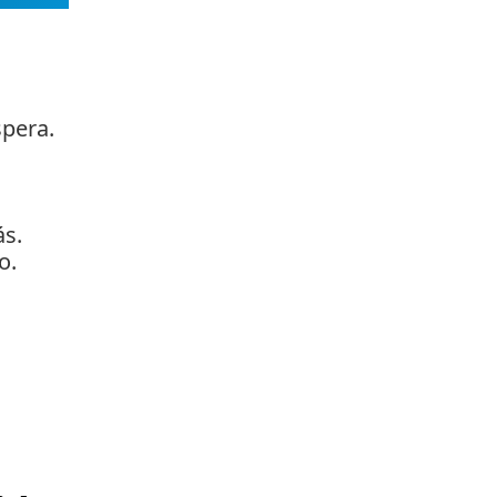
pera.
ás.
o.