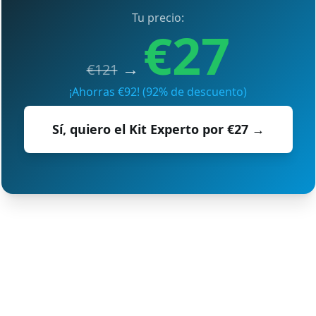
Tu precio:
€27
 → 
€121
¡Ahorras €92! (92% de descuento)
Sí, quiero el Kit Experto por €27 →