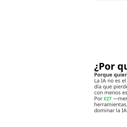
¿Por q
Porque quier
La IA no es el
día que pierd
con menos es
Por 
 —meno
€27
herramientas,
dominar la I