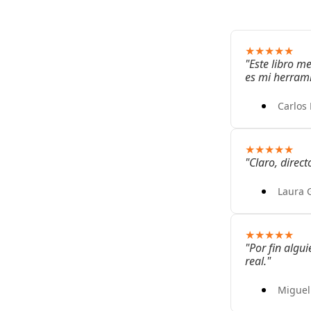
★★★★★
"Este libro m
es mi herram
Carlos
★★★★★
"Claro, direc
Laura 
★★★★★
"Por fin algui
real."
Miguel 