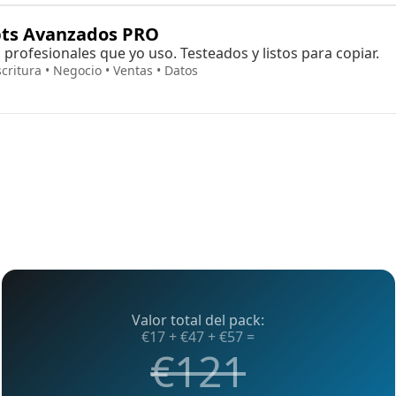
ts Avanzados PRO
profesionales que yo uso. Testeados y listos para copiar.
critura • Negocio • Ventas • Datos
Valor total del pack:
€17 + €47 + €57 =
€121