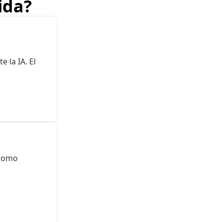
ida?
la IA. El 
como 