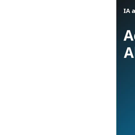
IA a
A
A